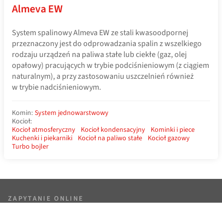
Almeva EW
System spalinowy Almeva EW ze stali kwasoodpornej
przeznaczony jest do odprowadzania spalin z wszelkiego
rodzaju urządzeń na paliwa stałe lub ciekłe (gaz, olej
opałowy) pracujących w trybie podciśnieniowym (z ciągiem
naturalnym), a przy zastosowaniu uszczelnień również
w trybie nadciśnieniowym.
Komin:
System jednowarstwowy
Kocioł:
Kocioł atmosferyczny
Kocioł kondensacyjny
Kominki i piece
Kuchenki i piekarniki
Kocioł na paliwo stałe
Kocioł gazowy
Turbo bojler
ZAPYTANIE ONLINE
Doradzimy i przygotujemy niezobowiązujące