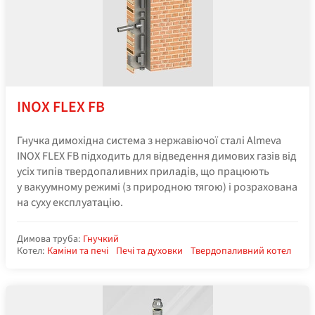
INOX FLEX FB
Гнучка димохідна система з нержавіючої сталі Almeva
INOX FLEX FB підходить для відведення димових газів від
усіх типів твердопаливних приладів, що працюють
у вакуумному режимі (з природною тягою) і розрахована
на суху експлуатацію.
Димова труба:
Гнучкий
Котел:
Каміни та печі
Печі та духовки
Твердопаливний котел