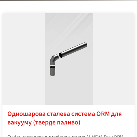
Одношарова сталева система ORM для
вакууму (тверде паливо)
Суцільносталева димохідна система ALMEVA Easy ORM