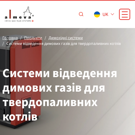
Перейти до основного вмісту
UK
Головна
Продукти
Димохідні системи
Системи відведення димових газів для твердопаливних котлів
Системи відведення
димових газів для
твердопаливних
котлів