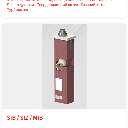
Атмосферний котел
Конденсаційний котел
Каміни та печі
Печі та духовки
Твердопаливний котел
Газовий котел
Турбокотел
SIB / SIZ / MIB