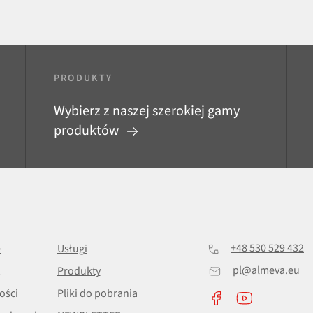
PRODUKTY
Wybierz z naszej szerokiej gamy
produktów
+48 530 529 432
e
Usługi
pl@almeva.eu
Produkty
ości
Pliki do pobrania