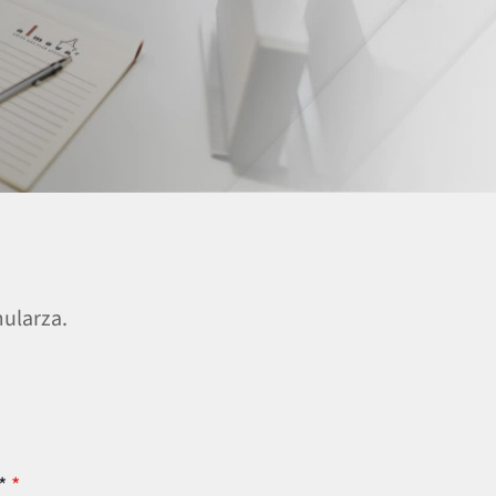
ularza.
*