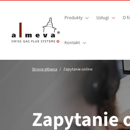
Przejdź do treści
Produkty
Usługi
O f
Kontakt
Strona główna
Zapytanie online
Zapytanie 