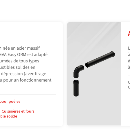
inée en acier massif
L
EVA Easy ORM est adapté
à
fumées de tous types
à
stibles solides en
à
dépression (avec tirage
nçu pour un fonctionnement
C
C
pour poêles
Cuisinières et fours
ble solide