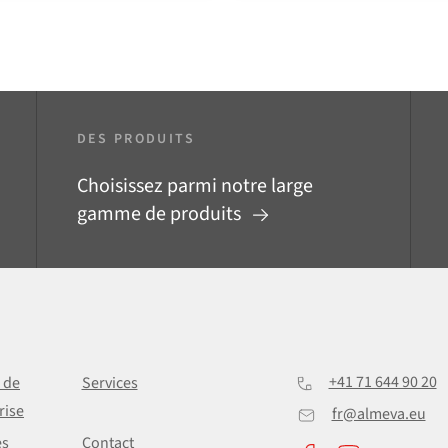
DES PRODUITS
Choisissez parmi notre large
gamme de produits
+41 71 644 90 20
e de
Services
rise
fr@almeva.eu
es
Contact