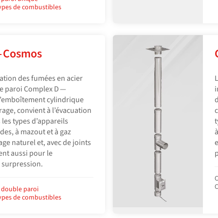
types de combustibles
— Cosmos
ation des fumées en acier
L
le paroi Complex D —
i
’emboîtement cylindrique
d
rrage, convient à l’évacuation
c
les types d’appareils
t
des, à mazout et à gaz
à
ge naturel et, avec de joints
e
ent aussi pour le
p
 surpression.
C
C
 double paroi
types de combustibles