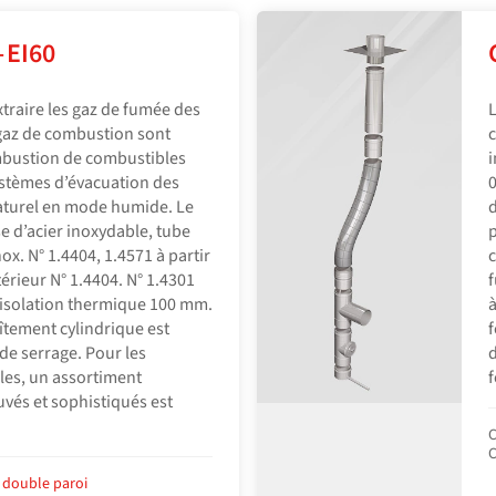
 EI60
xtraire les gaz de fumée des
L
 gaz de combustion sont
c
mbustion de combustibles
i
ystèmes d’évacuation des
0
aturel en mode humide. Le
d
 d’acier inoxydable, tube
p
nox. N° 1.4404, 1.4571 à partir
c
érieur N° 1.4404. N° 1.4301
f
, isolation thermique 100 mm.
à
tement cylindrique est
f
de serrage. Pour les
d
les, un assortiment
f
vés et sophistiqués est
C
C
 double paroi