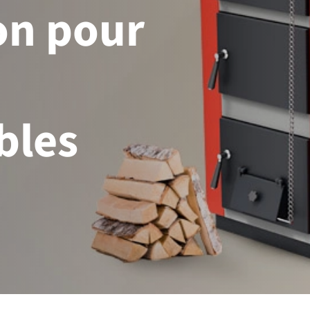
on pour
bles