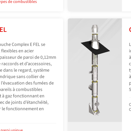
types de combustibles
FEL
uche Complex E FEL se
L
lexibles en acier
i
paisseur de paroi de 0,12mm
à
raccords et d’accessoires,
c
 dans le regard, système
t
ndrique sans collier de
à
 l’évacuation des fumées de
p
pareils à combustibles
5
t à gaz fonctionnant en
vec de joints d’étanchéité,
C
r le fonctionnement en
C
 paroi unique