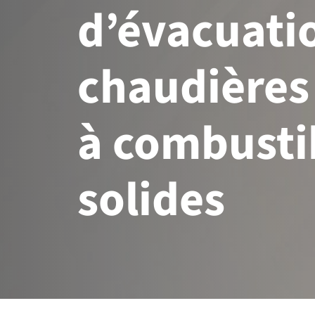
d’évacuati
chaudières
à combusti
solides