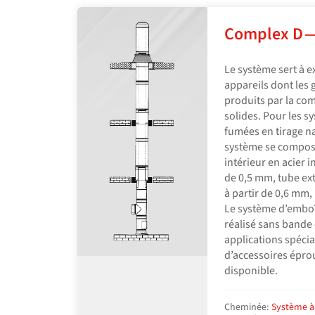
Complex D —
Le système sert à e
appareils dont les
produits par la co
solides. Pour les s
fumées en tirage n
système se compose
intérieur en acier i
de 0,5 mm, tube ext
à partir de 0,6 mm
Le système d’emboî
réalisé sans bande 
applications spécia
d’accessoires éprou
disponible.
Cheminée:
Système à