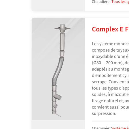
Chaudière:
Tous les 
Complex E 
Le système monoco
compose de tuyaux f
inoxydable d’une é
(Ø80 — 200 mm), de 
adaptés au montage
d’emboîtement cyli
serrage. Convient à
tous les types d’ap
solides, à mazout e
tirage naturel et, a
convient aussi pou
surpression.
Cheminée:
Système à