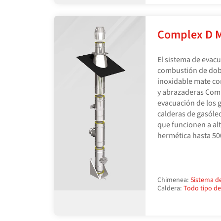
Complex D 
El sistema de evac
combustión de dobl
inoxidable mate co
y abrazaderas Comp
evacuación de los 
calderas de gasóle
que funcionen a al
hermética hasta 50
Chimenea:
Sistema d
Caldera:
Todo tipo d