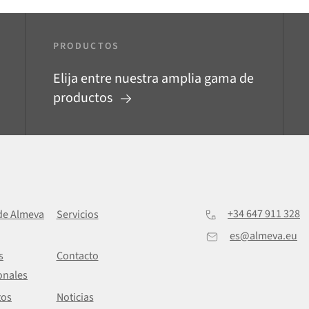
PRODUCTOS
Elija entre nuestra amplia gama de
productos
+34 647 911 328
de Almeva
Servicios
es@almeva.eu
s
Contacto
onales
tos
Noticias