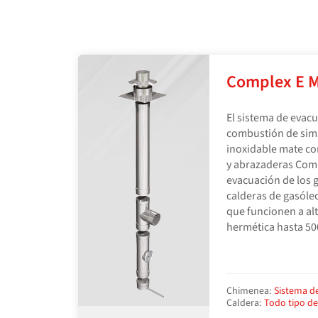
Complex E 
El sistema de evac
combustión de sim
inoxidable mate co
y abrazaderas Comp
evacuación de los 
calderas de gasóle
que funcionen a al
hermética hasta 50
Chimenea:
Sistema d
Caldera:
Todo tipo d