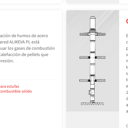
uación de humos de acero
E
pared ALMEVA PL está
uar los gases de combustión
p
calefacción de pellets que
s
resión.
t
s
t
e
ara estufas
combustible sólido
1
d
a
a
C