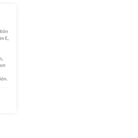
tión
x E,
s
o,
con
ión.