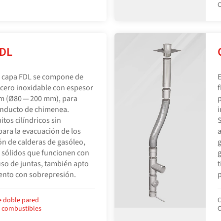
C
FDL
e capa FDL se compone de
acero inoxidable con espesor
f
m (Ø80 — 200 mm), para
p
conducto de chimenea.
i
tos cilíndricos sin
S
para la evacuación de los
a
n de calderas de gasóleo,
g
 sólidos que funcionen con
g
 uso de juntas, también apto
t
ento con sobrepresión.
p
e doble pared
C
e combustibles
C