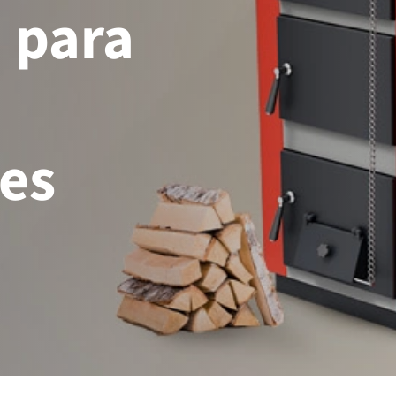
 para
e
es