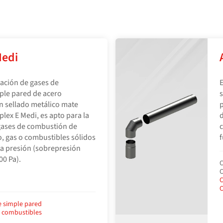
Medi
uación de gases de
E
ple pared de acero
n sellado metálico mate
p
lex E Medi, es apto para la
d
gases de combustión de
c
o, gas o combustibles sólidos
f
ta presión (sobrepresión
00 Pa).
C
C
C
C
e simple pared
e combustibles