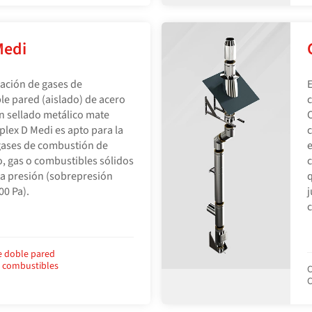
Medi
uación de gases de
E
e pared (aislado) de acero
c
n sellado metálico mate
lex D Medi es apto para la
c
gases de combustión de
e
o, gas o combustibles sólidos
c
ta presión (sobrepresión
q
00 Pa).
j
c
e doble pared
e combustibles
C
C