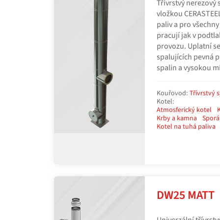
Třívrstvý nerezový 
vložkou CERASTEEL 
paliv a pro všechny
pracují jak v podtl
provozu. Uplatní s
spalujících pevná p
spalin a vysokou m
Kouřovod:
Třívrstvý 
Kotel:
Atmosferický kotel
Krby a kamna
Sporá
Kotel na tuhá paliva
DW25 MATT