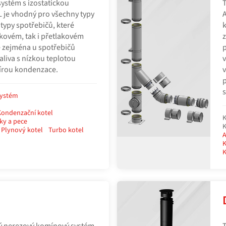
systém s izostatickou
T
je vhodný pro všechny typy
A
 typy spotřebičů, které
k
akovém, tak i přetlakovém
z
e zejména u spotřebičů
p
aliva s nízkou teplotou
v
írou kondenzace.
v
p
s
systém
Kondenzační kotel
K
ky a pece
K
Plynový kotel
Turbo kotel
A
K
K