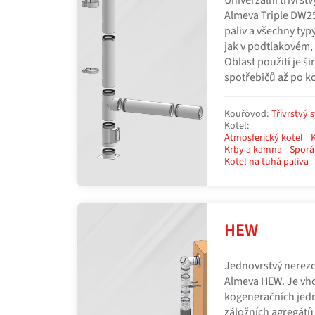
Univerzální třívrs
Almeva Triple DW25
paliv a všechny typ
jak v podtlakovém,
Oblast použití je š
spotřebičů až po k
Kouřovod:
Třívrstvý 
Kotel:
Atmosferický kotel
Krby a kamna
Sporá
Kotel na tuhá paliva
HEW
Jednovrstvý nerez
Almeva HEW. Je vh
kogeneračních jedn
záložních agregátů