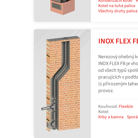
Kondenzační kotel
K
Kotel na tuhá paliva
Všechny druhy paliva
INOX FLEX F
Nerezový ohebný k
INOX FLEX FB je vh
od všech typů spotř
pracujících v podt
(s přirozeným tahe
provoz.
Kouřovod:
Flexible
Kotel:
Krby a kamna
Sporá