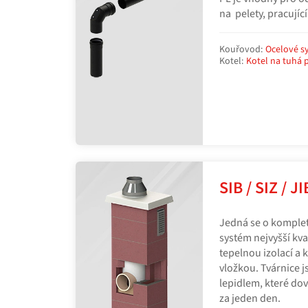
na pelety, pracujíc
Kouřovod:
Ocelové s
Kotel:
Kotel na tuhá p
SIB / SIZ / JI
Jedná se o komplet
systém nejvyšší kval
tepelnou izolací a
vložkou. Tvárnice 
lepidlem, které do
za jeden den.