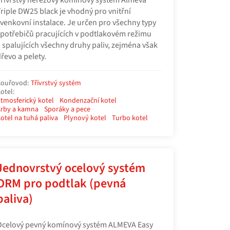
řívrstvý nerezový komínový systém Almeva
riple DW25 black je vhodný pro vnitřní
 venkovní instalace. Je určen pro všechny typy
potřebičů pracujících v podtlakovém režimu
 spalujících všechny druhy paliv, zejména však
řevo a pelety.
ouřovod:
Třívrstvý systém
otel:
tmosferický kotel
Kondenzační kotel
rby a kamna
Sporáky a pece
otel na tuhá paliva
Plynový kotel
Turbo kotel
Jednovrstvý ocelový systém
ORM pro podtlak (pevná
paliva)
Ocelový pevný komínový systém ALMEVA Easy