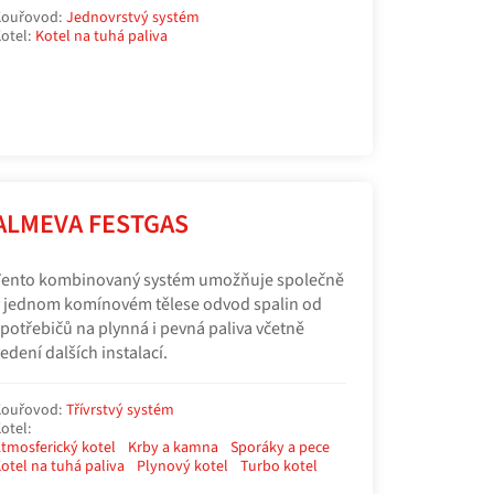
ouřovod:
Jednovrstvý systém
otel:
Kotel na tuhá paliva
ALMEVA FESTGAS
Tento kombinovaný systém umožňuje společně
 jednom komínovém tělese odvod spalin od
potřebičů na plynná i pevná paliva včetně
edení dalších instalací.
ouřovod:
Třívrstvý systém
otel:
tmosferický kotel
Krby a kamna
Sporáky a pece
otel na tuhá paliva
Plynový kotel
Turbo kotel