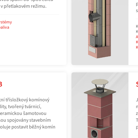
p
í v přetlakovém režimu.
s
ystémy
K
aliva
K
A
K
K
B
ní třísložkový komínový
J
ity, tvořený tvárnicí,
n
 keramickou šamotovou
z
jsou spojovány stavebním
T
voluje postavit běžný komín
p