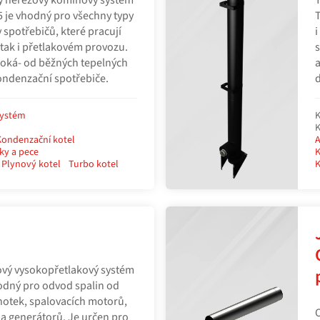
tvý nerezový komínový systém
T
 je vhodný pro všechny typy
T
y spotřebičů, které pracují
i
 tak i přetlakovém provozu.
s
iroká- od běžných tepelných
a
ondenzační spotřebiče.
d
systém
K
K
Kondenzační kotel
A
ky a pece
K
Plynový kotel
Turbo kotel
K
ový vysokopřetlakový systém
odný pro odvod spalin od
otek, spalovacích motorů,
 a generátorů. Je určen pro