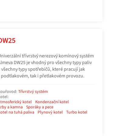
DW25
niverzální třívrstvý nerezový komínový systém
lmeva DW25 je vhodný pro všechny typy paliv
 všechny typy spotřebičů, které pracují jak
 podtlakovém, tak i přetlakovém provozu.
ouřovod:
Třívrstvý systém
otel:
tmosferický kotel
Kondenzační kotel
rby a kamna
Sporáky a pece
otel na tuhá paliva
Plynový kotel
Turbo kotel