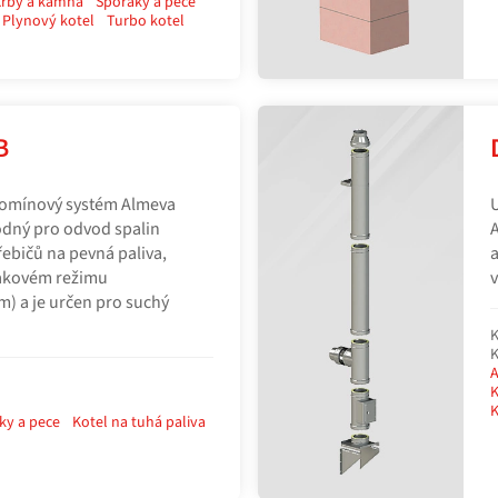
rby a kamna
Sporáky a pece
Plynový kotel
Turbo kotel
B
omínový systém Almeva
U
odný pro odvod spalin
A
ebičů na pevná paliva,
a
lakovém režimu
v
m) a je určen pro suchý
K
K
A
K
K
ky a pece
Kotel na tuhá paliva