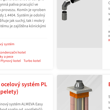
O
ynná paliva pracující ve
s
 provozu. Komín je vyroben
v
řídy 1.4404. Systém je odolný
a
žňuje jak suchý, tak i mokrý
stému je zajištěna kónickými
K
K
K
vý systém
Kondenzační kotel
ky a pece
Plynový kotel
Turbo kotel
 ocelový systém PL
(pelety)
S
s
linový systém ALMEVA Easy
v
dvod spalin od spotřebičů