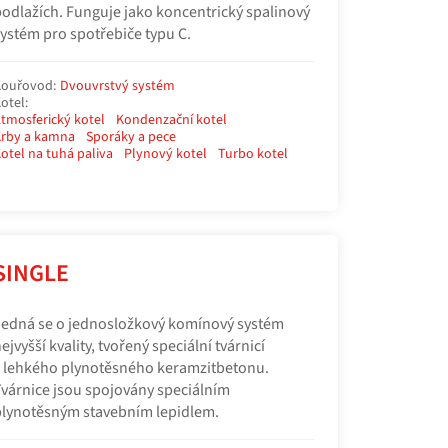
odlažích. Funguje jako koncentrický spalinový
ystém pro spotřebiče typu C.
ouřovod:
Dvouvrstvý systém
otel:
tmosferický kotel
Kondenzační kotel
rby a kamna
Sporáky a pece
otel na tuhá paliva
Plynový kotel
Turbo kotel
SINGLE
edná se o jednosložkový komínový systém
ejvyšší kvality, tvořený speciální tvárnicí
 lehkého plynotěsného keramzitbetonu.
várnice jsou spojovány speciálním
lynotěsným stavebním lepidlem.