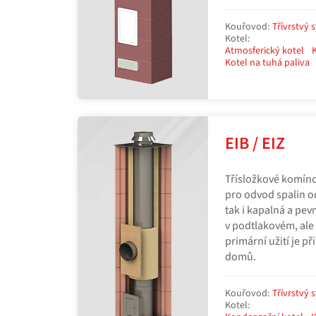
Kouřovod:
Třívrstvý 
Kotel:
Atmosferický kotel
Kotel na tuhá paliva
EIB / EIZ
Třísložkové komínov
pro odvod spalin o
tak i kapalná a pev
v podtlakovém, ale
primární užití je p
domů.
Kouřovod:
Třívrstvý 
Kotel: