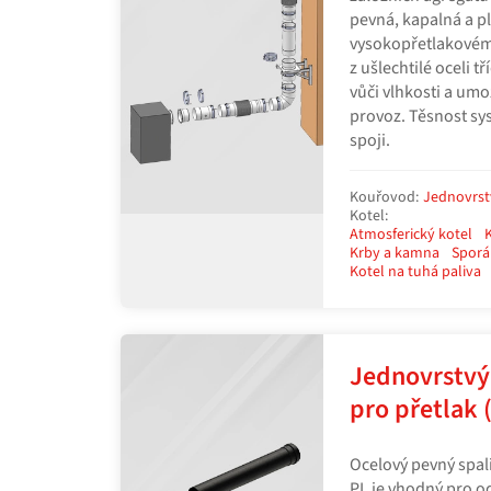
pevná, kapalná a pl
vysokopřetlakovém
z ušlechtilé oceli t
vůči vlhkosti a umo
provoz. Těsnost sy
spoji.
Kouřovod:
Jednovrst
Kotel:
Atmosferický kotel
Krby a kamna
Sporá
Kotel na tuhá paliva
Jednovrstvý
pro přetlak 
Ocelový pevný spa
PL je vhodný pro o