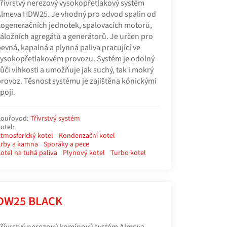
řívrstvý nerezový vysokopřetlakový systém
lmeva HDW25. Je vhodný pro odvod spalin od
ogeneračních jednotek, spalovacích motorů,
áložních agregátů a generátorů. Je určen pro
evná, kapalná a plynná paliva pracující ve
ysokopřetlakovém provozu. Systém je odolný
ůči vlhkosti a umožňuje jak suchý, tak i mokrý
rovoz. Těsnost systému je zajištěna kónickými
poji.
ouřovod:
Třívrstvý systém
otel:
tmosferický kotel
Kondenzační kotel
rby a kamna
Sporáky a pece
otel na tuhá paliva
Plynový kotel
Turbo kotel
DW25 BLACK