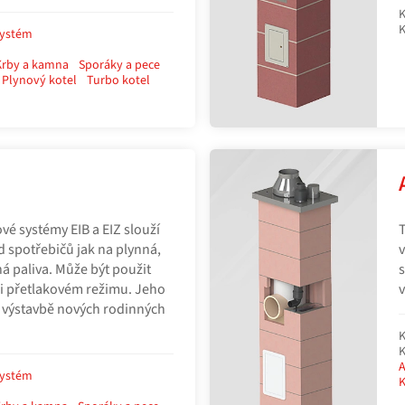
K
K
systém
Krby a kamna
Sporáky a pece
Plynový kotel
Turbo kotel
é systémy EIB a EIZ slouží
d spotřebičů jak na plynná,
v
ná paliva. Může být použit
s
 i přetlakovém režimu. Jeho
v
ři výstavbě nových rodinných
K
K
A
systém
K