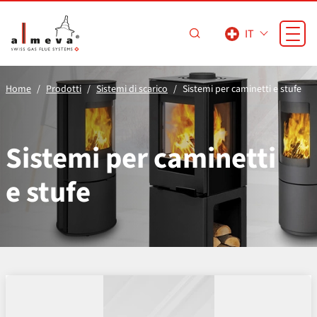
Vai al contenuto principale
IT
Home
Prodotti
Sistemi di scarico
Sistemi per caminetti e stufe
Sistemi per caminetti
e stufe