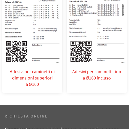
Adesivi per caminetti di
Adesivi per caminetti fino
dimensioni superiori
a Ø160 incluso
a Ø160
RICHIESTA ONLINE