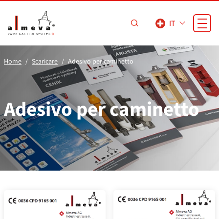
Vai al contenuto principale
IT
Home
Scaricare
Adesivo per caminetto
Adesivo per caminetto