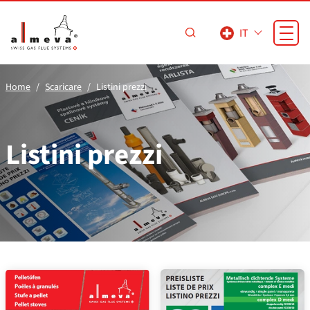
Vai al contenuto principale
IT
Home
Scaricare
Listini prezzi
Listini prezzi