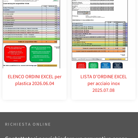
ELENCO ORDINI EXCEL per
LISTA D’ORDINE EXCEL
plastica 2026.06.04
per acciaio inox
2025.07.08
RICHIESTA ONLINE